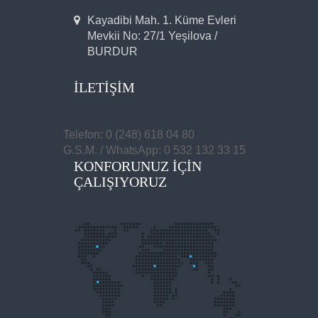
Kayadibi Mah. 1. Küme Evleri
Mevkii No: 27/1 Yeşilova /
BURDUR
İLETIŞIM
Telefon: 0 (248) 618 04 80
G.S.M. / WhatsApp: 0 532 132 33 15
KONFORUNUZ IÇIN
ÇALIŞIYORUZ