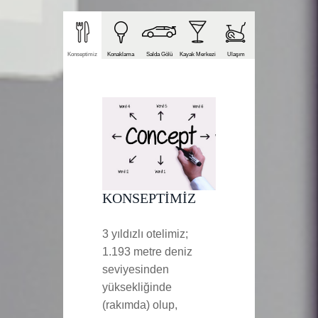
Konseptimiz
Konaklama
Salda Gölü
Kayak Merkezi
Ulaşım
KONSEPTIMIZ
3 yıldızlı otelimiz;
1.193 metre deniz
seviyesinden
yüksekliğinde
(rakımda) olup,