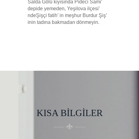
Salda Gölü kıyısında Pideci Sami’
depide yemeden, Yeşilova ilçesi’
ndeŞişçi fatih’ in meşhur Burdur Şiş’
inin tadına bakmadan dönmeyin.
KISA BILGILER