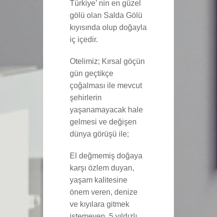
Türkiye’ nin en güzel
gölü olan Salda Gölü
kıyısında olup doğayla
iç içedir.
Otelimiz; Kırsal göçün
gün geçtikçe
çoğalması ile mevcut
şehirlerin
yaşanamayacak hale
gelmesi ve değişen
dünya görüşü ile;
El değmemiş doğaya
karşı özlem duyan,
yaşam kalitesine
önem veren, denize
ve kıyılara gitmek
istemeyen, 5 yıldızlı